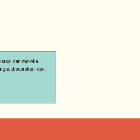
guasa, dan mereka
gar, disuarakan, dan