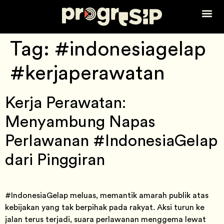
Tentang Ka
Tag:
#indonesiagelap
#kerjaperawatan
Kerja Perawatan:
Menyambung Napas
Perlawanan #IndonesiaGelap
dari Pinggiran
#IndonesiaGelap meluas, memantik amarah publik atas
kebijakan yang tak berpihak pada rakyat. Aksi turun ke
jalan terus terjadi, suara perlawanan menggema lewat