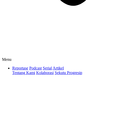
Menu
Reportase
Podcast
Serial
Artikel
Tentang Kami
Kolaborasi
Sekutu Progresip