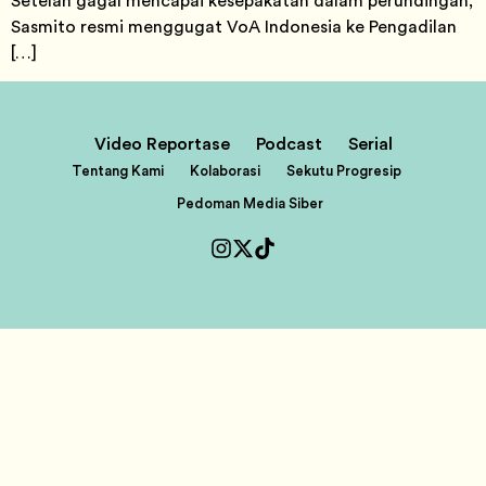
Setelah gagal mencapai kesepakatan dalam perundingan,
Sasmito resmi menggugat VoA Indonesia ke Pengadilan
[…]
Video Reportase
Podcast
Serial
Tentang Kami
Kolaborasi
Sekutu Progresip
Pedoman Media Siber