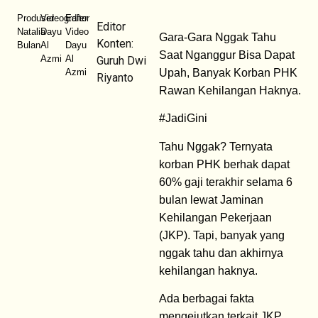
Produser
Videografer
Editor
Editor
Natalia
Dayu
Video
Gara-Gara Nggak Tahu
Konten:
Bulan
Al
Dayu
Saat Nganggur Bisa Dapat
Azmi
Al
Guruh Dwi
Azmi
Upah, Banyak Korban PHK
Riyanto
Rawan Kehilangan Haknya.
#JadiGini
Tahu Nggak? Ternyata
korban PHK berhak dapat
60% gaji terakhir selama 6
bulan lewat Jaminan
Kehilangan Pekerjaan
(JKP). Tapi, banyak yang
nggak tahu dan akhirnya
kehilangan haknya.
Ada berbagai fakta
mengejutkan terkait JKP