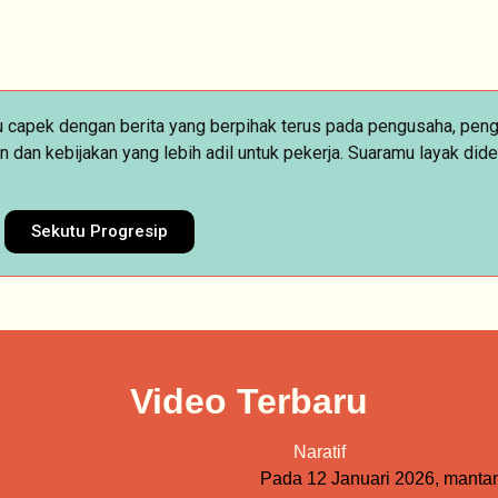
mu capek dengan berita yang berpihak terus pada pengusaha, pen
n kebijakan yang lebih adil untuk pekerja. Suaramu layak diden
Sekutu Progresip
Video Terbaru
Naratif
Pada 12 Januari 2026, manta