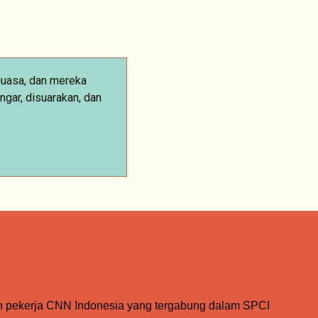
guasa, dan mereka
gar, disuarakan, dan
n pekerja CNN Indonesia yang tergabung dalam SPCI