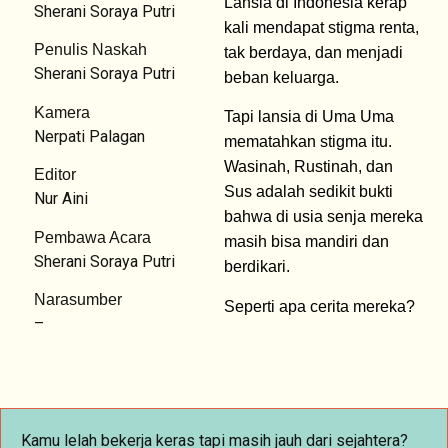
Lansia di Indonesia kerap
Sherani Soraya Putri
kali mendapat stigma renta,
Penulis Naskah
tak berdaya, dan menjadi
Sherani Soraya Putri
beban keluarga.
Kamera
Tapi lansia di Uma Uma
Nerpati Palagan
mematahkan stigma itu.
Wasinah, Rustinah, dan
Editor
Sus adalah sedikit bukti
Nur Aini
bahwa di usia senja mereka
Pembawa Acara
masih bisa mandiri dan
Sherani Soraya Putri
berdikari.
Narasumber
Seperti apa cerita mereka?
–
Kamu lelah bekerja keras tapi masih jauh dari sejahtera?